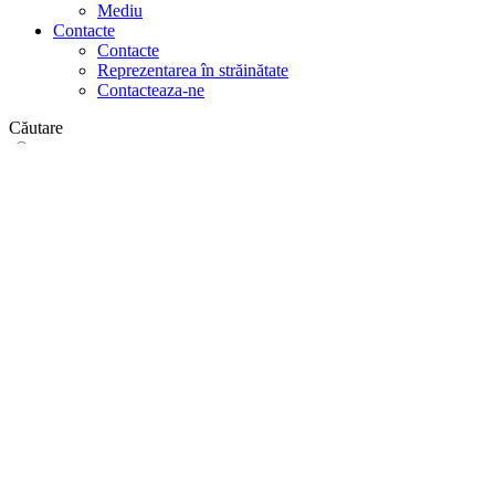
Mediu
Contacte
Contacte
Reprezentarea în străinătate
Contacteaza-ne
Căutare
pe web
în produse
GLOBAL
Europa
English version
|
en
Česká republika
|
cs
Austria
|
de
Estonia
|
et
Croatia
|
hr