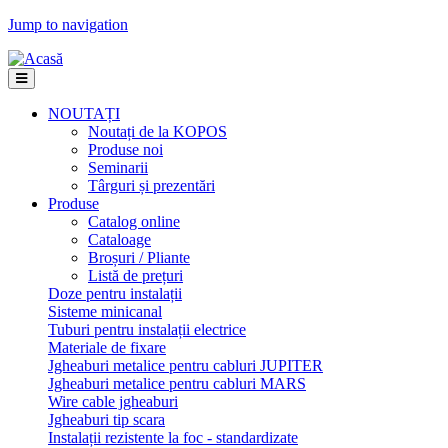
Jump to navigation
NOUTAȚI
Noutați de la KOPOS
Produse noi
Seminarii
Târguri și prezentări
Produse
Catalog online
Cataloage
Broșuri / Pliante
Listă de prețuri
Doze pentru instalații
Sisteme minicanal
Tuburi pentru instalații electrice
Materiale de fixare
Jgheaburi metalice pentru cabluri JUPITER
Jgheaburi metalice pentru cabluri MARS
Wire cable jgheaburi
Jgheaburi tip scara
Instalații rezistente la foc - standardizate