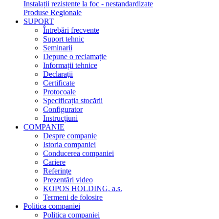
Instalații rezistente la foc - nestandardizate
Produse Regionale
SUPORT
Întrebări frecvente
Suport tehnic
Seminarii
Depune o reclamație
Informații tehnice
Declaraţii
Certificate
Protocoale
Specificația stocării
Configurator
Instrucțiuni
COMPANIE
Despre companie
Istoria companiei
Conducerea companiei
Cariere
Referințe
Prezentări video
KOPOS HOLDING, a.s.
Termeni de folosire
Politica companiei
Politica companiei