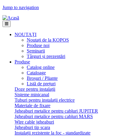
Jump to navigation
NOUTAȚI
Noutați de la KOPOS
Produse noi
Seminarii
Târguri și prezentări
Produse
Catalog online
Cataloage
Broșuri / Pliante
Listă de prețuri
Doze pentru instalații
Sisteme minicanal
Tuburi pentru instalații electrice
Materiale de fixare
Jgheaburi metalice pentru cabluri JUPITER
Jgheaburi metalice pentru cabluri MARS
Wire cable jgheaburi
Jgheaburi tip scara
Instalații rezistente la foc - standardizate