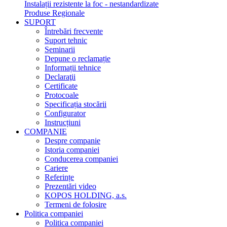
Instalații rezistente la foc - nestandardizate
Produse Regionale
SUPORT
Întrebări frecvente
Suport tehnic
Seminarii
Depune o reclamație
Informații tehnice
Declaraţii
Certificate
Protocoale
Specificația stocării
Configurator
Instrucțiuni
COMPANIE
Despre companie
Istoria companiei
Conducerea companiei
Cariere
Referințe
Prezentări video
KOPOS HOLDING, a.s.
Termeni de folosire
Politica companiei
Politica companiei