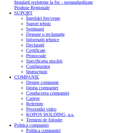
Instalații rezistente la foc - nestandardizate
Produse Regionale
SUPORT
Întrebări frecvente
Suport tehnic
Seminarii
Depune o reclamație
Informații tehnice
Declaraţii
Certificate
Protocoale
Specificația stocării
Configurator
Instrucțiuni
COMPANIE
Despre companie
Istoria companiei
Conducerea companiei
Cariere
Referințe
Prezentări video
KOPOS HOLDING, a.s.
Termeni de folosire
Politica companiei
Politica companiei