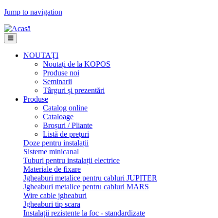
Jump to navigation
NOUTAȚI
Noutați de la KOPOS
Produse noi
Seminarii
Târguri și prezentări
Produse
Catalog online
Cataloage
Broșuri / Pliante
Listă de prețuri
Doze pentru instalații
Sisteme minicanal
Tuburi pentru instalații electrice
Materiale de fixare
Jgheaburi metalice pentru cabluri JUPITER
Jgheaburi metalice pentru cabluri MARS
Wire cable jgheaburi
Jgheaburi tip scara
Instalații rezistente la foc - standardizate