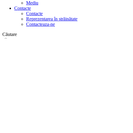
Mediu
Contacte
Contacte
Reprezentarea în străinătate
Contacteaza-ne
Căutare
pe web
în produse
GLOBAL
Europa
English version
|
en
Česká republika
|
cs
Austria
|
de
Estonia
|
et
Croatia
|
hr