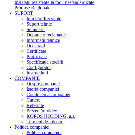
Instalații rezistente la foc - nestandardizate
Produse Regionale
SUPORT
Întrebări frecvente
Suport tehnic
Seminarii
Depune o reclamație
Informații tehnice
Declaraţii
Certificate
Protocoale
Specificația stocării
Configurator
Instrucțiuni
COMPANIE
Despre companie
Istoria companiei
Conducerea companiei
Cariere
Referințe
Prezentări video
KOPOS HOLDING, a.s.
Termeni de folosire
Politica companiei
Politica companiei