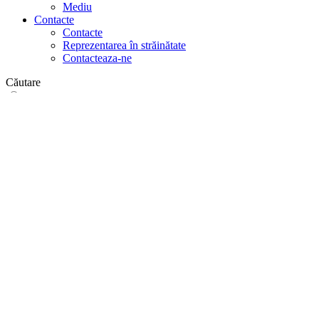
Mediu
Contacte
Contacte
Reprezentarea în străinătate
Contacteaza-ne
Căutare
pe web
în produse
GLOBAL
Europa
English version
|
en
Česká republika
|
cs
Austria
|
de
Estonia
|
et
Croatia
|
hr