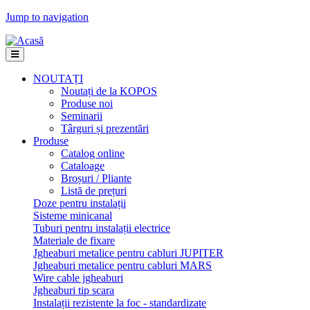
Jump to navigation
NOUTAȚI
Noutați de la KOPOS
Produse noi
Seminarii
Târguri și prezentări
Produse
Catalog online
Cataloage
Broșuri / Pliante
Listă de prețuri
Doze pentru instalații
Sisteme minicanal
Tuburi pentru instalații electrice
Materiale de fixare
Jgheaburi metalice pentru cabluri JUPITER
Jgheaburi metalice pentru cabluri MARS
Wire cable jgheaburi
Jgheaburi tip scara
Instalații rezistente la foc - standardizate