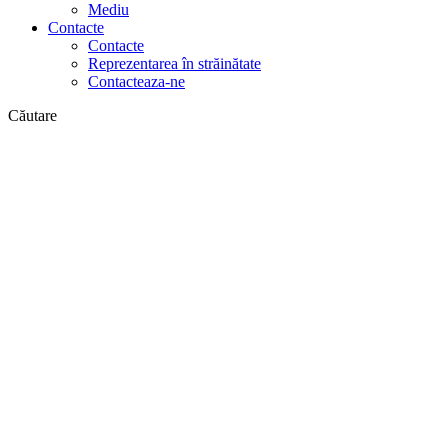
Mediu
Contacte
Contacte
Reprezentarea în străinătate
Contacteaza-ne
Căutare
pe web
în produse
GLOBAL
Europa
English version
|
en
Česká republika
|
cs
Austria
|
de
Estonia
|
et
Croatia
|
hr