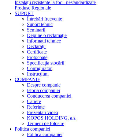
Instalații rezistente la foc - nestandardizate
Produse Regionale
SUPORT
Întrebări frecvente
Suport tehnic
Seminarii
Depune o reclamație
Informații tehnice
Declaraţii
Certificate
Protocoale
Specificația stocării
Configurator
Instrucțiuni
COMPANIE
Despre companie
Istoria companiei
Conducerea companiei
Cariere
Referințe
Prezentări video
KOPOS HOLDING, a.s.
Termeni de folosire
Politica companiei
Politica companiei