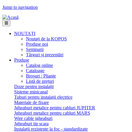
Jump to navigation
NOUTAȚI
Noutați de la KOPOS
Produse noi
Seminarii
Târguri și prezentări
Produse
Catalog online
Cataloage
Broșuri / Pliante
Listă de prețuri
Doze pentru instalații
Sisteme minicanal
Tuburi pentru instalații electrice
Materiale de fixare
Jgheaburi metalice pentru cabluri JUPITER
Jgheaburi metalice pentru cabluri MARS
Wire cable jgheaburi
Jgheaburi tip scara
Instalații rezistente la foc - standardizate