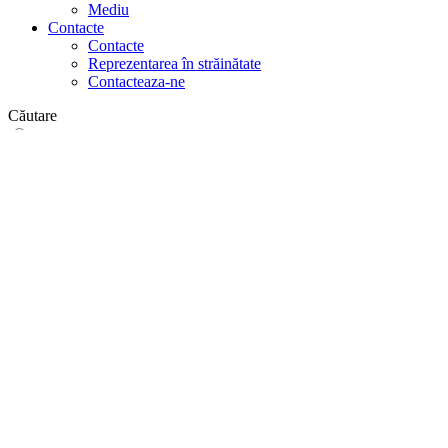
Mediu
Contacte
Contacte
Reprezentarea în străinătate
Contacteaza-ne
Căutare
pe web
în produse
GLOBAL
Europa
English version
|
en
Česká republika
|
cs
Austria
|
de
Estonia
|
et
Croatia
|
hr