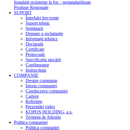
Instalații rezistente la foc - nestandardizate
Produse Regionale
SUPORT
Întrebări frecvente
Suport tehnic
Seminarii
Depune o reclamație
Informații tehnice
Declaraţii
Certificate
Protocoale
Specificația stocării
Configurator
Instrucțiuni
COMPANIE
Despre companie
Istoria companiei
Conducerea companiei
Cariere
Referințe
Prezentări video
KOPOS HOLDING, a.s.
Termeni de folosire
Politica companiei
Politica companiei