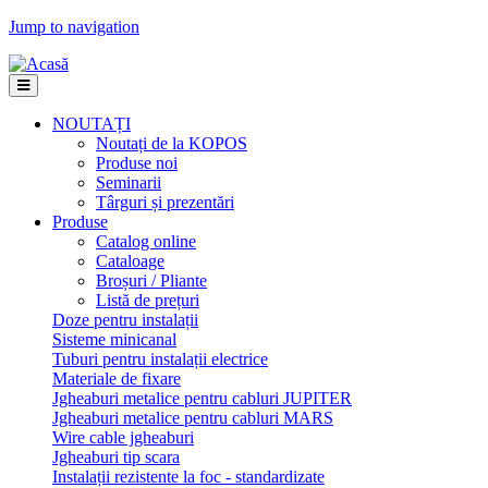
Jump to navigation
NOUTAȚI
Noutați de la KOPOS
Produse noi
Seminarii
Târguri și prezentări
Produse
Catalog online
Cataloage
Broșuri / Pliante
Listă de prețuri
Doze pentru instalații
Sisteme minicanal
Tuburi pentru instalații electrice
Materiale de fixare
Jgheaburi metalice pentru cabluri JUPITER
Jgheaburi metalice pentru cabluri MARS
Wire cable jgheaburi
Jgheaburi tip scara
Instalații rezistente la foc - standardizate