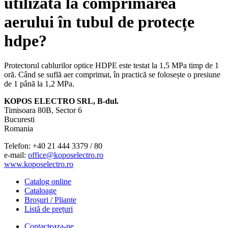
utilizată la comprimarea
aerului în tubul de protecțe
hdpe?
Protectorul cablurilor optice HDPE este testat la 1,5 MPa timp de 1
oră. Când se suflă aer comprimat, în practică se folosește o presiune
de 1 până la 1,2 MPa.
KOPOS ELECTRO SRL, B-dul.
Timisoara 80B, Sector 6
Bucuresti
Romania
Telefon: +40 21 444 3379 / 80
e-mail:
office@koposelectro.ro
www.koposelectro.ro
Catalog online
Cataloage
Broșuri / Pliante
Listă de prețuri
Contacteaza-ne