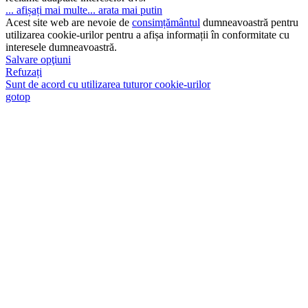
... afișați mai multe
... arata mai putin
Acest site web are nevoie de
consimțământul
dumneavoastră pentru
utilizarea cookie-urilor pentru a afișa informații în conformitate cu
interesele dumneavoastră.
Salvare opţiuni
Refuzați
Sunt de acord cu utilizarea tuturor cookie-urilor
gotop