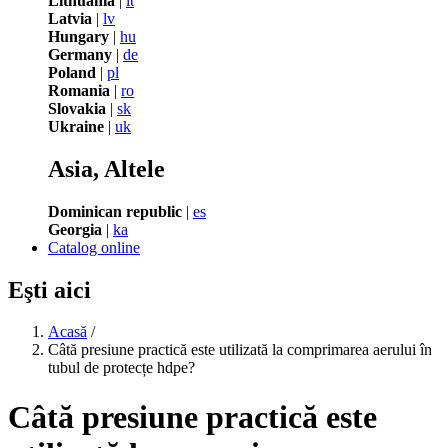
Lithuania
|
lt
Latvia
|
lv
Hungary
|
hu
Germany
|
de
Poland
|
pl
Romania
|
ro
Slovakia
|
sk
Ukraine
|
uk
Asia, Altele
Dominican republic
|
es
Georgia
|
ka
Catalog online
Eşti aici
Acasă
/
Câtă presiune practică este utilizată la comprimarea aerului în
tubul de protecțe hdpe?
Câtă presiune practică este