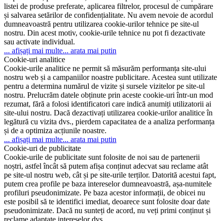
listei de produse preferate, aplicarea filtrelor, procesul de cumpărare
și salvarea setărilor de confidențialitate. Nu avem nevoie de acordul
dumneavoastră pentru utilizarea cookie-urilor tehnice pe site-ul
nostru. Din acest motiv, cookie-urile tehnice nu pot fi dezactivate
sau activate individual.
... afișați mai multe
... arata mai putin
Cookie-uri analitice
Cookie-urile analitice ne permit să măsurăm performanța site-ului
nostru web și a campaniilor noastre publicitare. Acestea sunt utilizate
pentru a determina numărul de vizite și sursele vizitelor pe site-ul
nostru. Prelucrăm datele obținute prin aceste cookie-uri într-un mod
rezumat, fără a folosi identificatori care indică anumiți utilizatorii ai
site-ului nostru. Dacă dezactivați utilizarea cookie-urilor analitice în
legătură cu vizita dvs., pierdem capacitatea de a analiza performanța
și de a optimiza acțiunile noastre.
... afișați mai multe
... arata mai putin
Cookie-uri de publicitate
Cookie-urile de publicitate sunt folosite de noi sau de partenerii
noștri, astfel încât să putem afișa conținut adecvat sau reclame atât
pe site-ul nostru web, cât și pe site-urile terților. Datorită acestui fapt,
putem crea profile pe baza intereselor dumneavoastră, așa-numitele
profiluri pseudonimizate. Pe baza acestor informații, de obicei nu
este posibil să te identifici imediat, deoarece sunt folosite doar date
pseudonimizate. Dacă nu sunteți de acord, nu veți primi conținut și
reclame adaptate intereselor dvs.