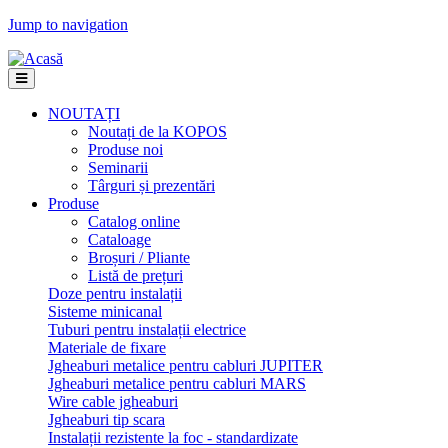
Jump to navigation
NOUTAȚI
Noutați de la KOPOS
Produse noi
Seminarii
Târguri și prezentări
Produse
Catalog online
Cataloage
Broșuri / Pliante
Listă de prețuri
Doze pentru instalații
Sisteme minicanal
Tuburi pentru instalații electrice
Materiale de fixare
Jgheaburi metalice pentru cabluri JUPITER
Jgheaburi metalice pentru cabluri MARS
Wire cable jgheaburi
Jgheaburi tip scara
Instalații rezistente la foc - standardizate