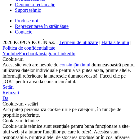
Depune o reclamație
Suport tehnic
Produse noi
Reprezentarea în străinătate
Contacte
2026 KOPOS KOLÍN a.s. -
Termeni de utilizare
|
Harta site-ului
|
Politica de confidentialitate
Youtube
Facebook
Instagram
LinkedIn
Cookie-uri
Acest site web are nevoie de
consimțământul
dumneavoastră pentru
utilizarea datelor individuale pentru a vă putea arăta, printre altele,
informații referitoare la interesele dumneavoastră. Faceți clic pe
„OK” pentru a vă da consimțământul.
Setări
Refuzați
Da
Cookie-uri - setări
Aici puteți personaliza cookie-urile pe categorii, în funcție de
propriile preferințe.
Cookie-uri tehnice
Cookie-urile tehnice sunt esențiale pentru buna funcționare a site-
ului web și a tuturor funcțiilor pe care le oferă. Acestea sunt
responsabile, printre altele, de stocarea produselor în coș, afișarea