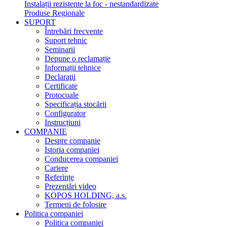
Instalații rezistente la foc - nestandardizate
Produse Regionale
SUPORT
Întrebări frecvente
Suport tehnic
Seminarii
Depune o reclamație
Informații tehnice
Declaraţii
Certificate
Protocoale
Specificația stocării
Configurator
Instrucțiuni
COMPANIE
Despre companie
Istoria companiei
Conducerea companiei
Cariere
Referințe
Prezentări video
KOPOS HOLDING, a.s.
Termeni de folosire
Politica companiei
Politica companiei